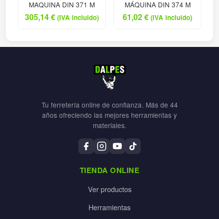
MAQUINA DIN 371 M
MÁQUINA DIN 374 M
305,14
€
61,02
€
(IVA incluido)
(IVA incluido)
Tu ferretería online de confianza. Más de 44
años ofreciendo las mejores herramientas y
materiales.
TIENDA ONLINE
Ver productos
Herramientas