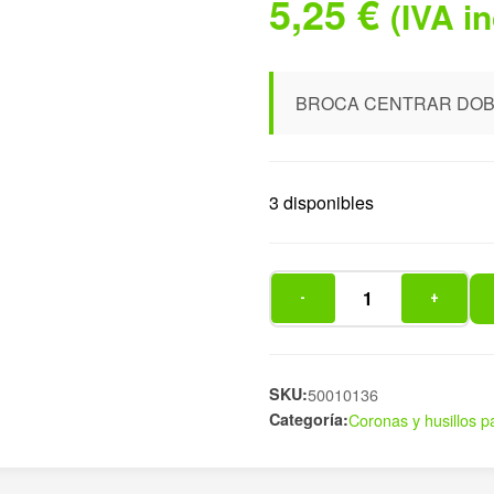
5,25
€
(IVA i
BROCA CENTRAR DOBL
3 disponibles
-
+
BROCA
CENTRAR
DOBLE
3,15X050MM
SKU:
50010136
Categoría:
Coronas y husillos p
cantidad