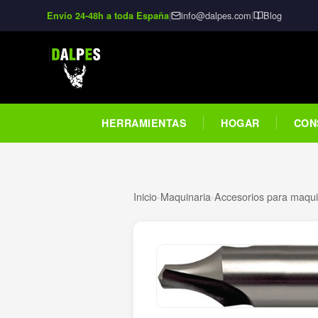
|
info@dalpes.com
|
Blog
Envío 24-48h a toda España
HERRAMIENTAS
HOGAR
CON
Inicio
›
Maquinaria
›
Accesorios para maquin