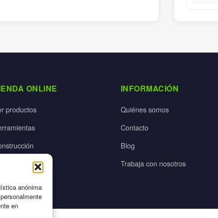
IENDA ONLINE
INFORMACIÓN
er productos
Quiénes somos
erramientas
Contacto
onstrucción
Blog
rdín
Trabaja con nosotros
ectricidad
dística anónima
n personalmente
ente en