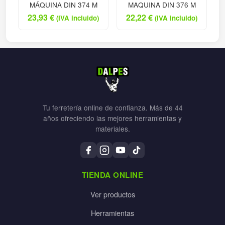
MÁQUINA DIN 374 M
MAQUINA DIN 376 M
23,93
€
22,22
€
(IVA incluido)
(IVA incluido)
Tu ferretería online de confianza. Más de 44
años ofreciendo las mejores herramientas y
materiales.
TIENDA ONLINE
Ver productos
Herramientas