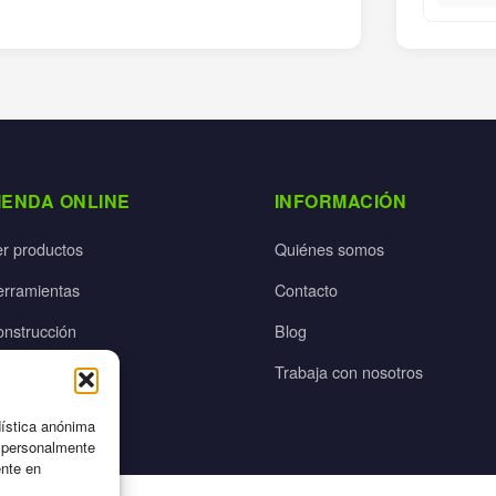
IENDA ONLINE
INFORMACIÓN
er productos
Quiénes somos
erramientas
Contacto
onstrucción
Blog
rdín
Trabaja con nosotros
ectricidad
dística anónima
n personalmente
ente en