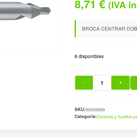
8,71
€
(IVA i
BROCA CENTRAR DOBL
6 disponibles
-
+
BROCA
CENTRAR
DOBLE
2,00X040MM
SKU:
50009909
Categoría:
Coronas y husillos p
cantidad