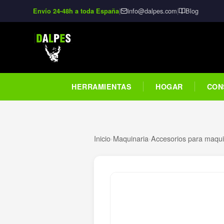
|
info@dalpes.com
|
Blog
Envío 24-48h a toda España
HERRAMIENTAS
HOGAR
CON
Inicio
›
Maquinaria
›
Accesorios para maquin