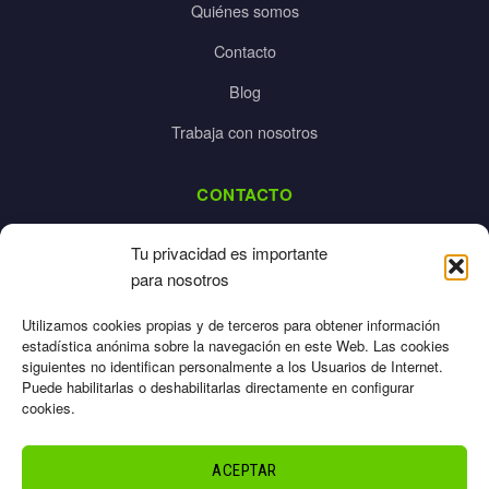
Quiénes somos
Contacto
Blog
Trabaja con nosotros
CONTACTO
dalpes@dalpes.com
Tu privacidad es importante
925 532 213
para nosotros
L-V: 8:00-14:00 / 16:00-20:00
Utilizamos cookies propias y de terceros para obtener información
estadística anónima sobre la navegación en este Web. Las cookies
siguientes no identifican personalmente a los Usuarios de Internet.
Puede habilitarlas o deshabilitarlas directamente en configurar
cookies.
Aviso Legal
Privacidad
ACEPTAR
Cookies