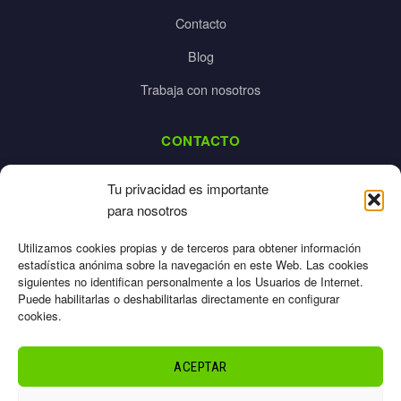
Contacto
Blog
Trabaja con nosotros
CONTACTO
dalpes@dalpes.com
Tu privacidad es importante
925 532 213
para nosotros
L-V: 8:00-14:00 / 16:00-20:00
Utilizamos cookies propias y de terceros para obtener información
estadística anónima sobre la navegación en este Web. Las cookies
siguientes no identifican personalmente a los Usuarios de Internet.
Puede habilitarlas o deshabilitarlas directamente en configurar
cookies.
Aviso Legal
Privacidad
ACEPTAR
Cookies
Términos