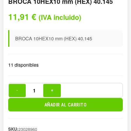
BROCA 10HEX10 mm (HEX) 40.145
11,91
€
(IVA incluido)
BROCA 10HEX10 mm (HEX) 40.145
11 disponibles
-
+
BROCA
10HEX10
AÑADIR AL CARRITO
mm
(HEX)
40.145
SKU:
23028960
cantidad