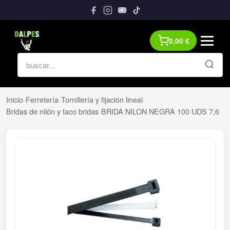
0,00
€
Inicio
›
Ferretería
›
Tornillería y fijación lineal
›
Bridas de nilón y taco bridas
›
BRIDA NILON NEGRA 100 UDS 7,6