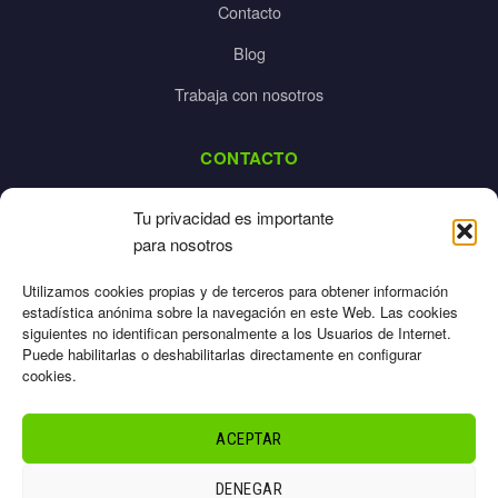
Contacto
Blog
Trabaja con nosotros
CONTACTO
dalpes@dalpes.com
Tu privacidad es importante
925 532 213
para nosotros
L-V: 8:00-14:00 / 16:00-20:00
Utilizamos cookies propias y de terceros para obtener información
estadística anónima sobre la navegación en este Web. Las cookies
siguientes no identifican personalmente a los Usuarios de Internet.
Puede habilitarlas o deshabilitarlas directamente en configurar
cookies.
Aviso Legal
Privacidad
ACEPTAR
Cookies
Términos
DENEGAR
Sitemap