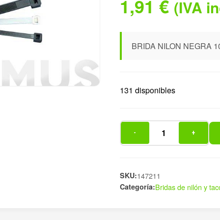
1,91
€
(IVA i
BRIDA NILON NEGRA 10
131 disponibles
-
+
BRIDA
NILON
NEGRA
100
SKU:
147211
Categoría:
Bridas de nilón y tac
UDS
3,6
cantidad