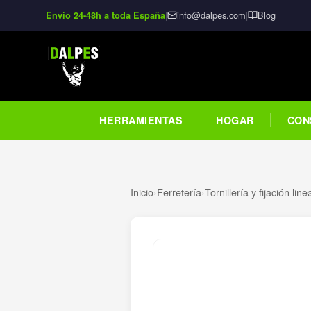
|
info@dalpes.com
|
Blog
Envío 24-48h a toda España
HERRAMIENTAS
HOGAR
CON
Inicio
›
Ferretería
›
Tornillería y fijación line