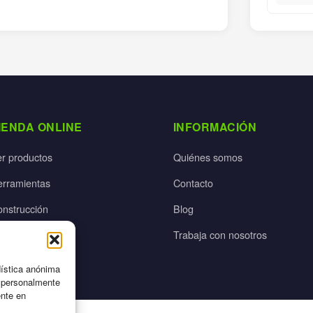
IENDA ONLINE
INFORMACIÓN
er productos
Quiénes somos
erramientas
Contacto
onstrucción
Blog
rdín
Trabaja con nosotros
ectricidad
dística anónima
n personalmente
ente en