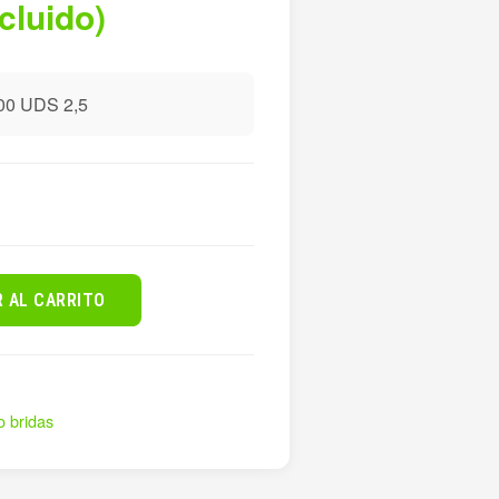
ncluido)
0 UDS 2,5
R AL CARRITO
o bridas