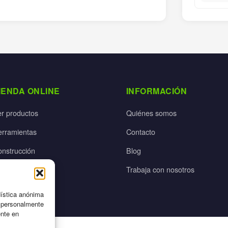
IENDA ONLINE
INFORMACIÓN
er productos
Quiénes somos
erramientas
Contacto
onstrucción
Blog
rdín
Trabaja con nosotros
ectricidad
dística anónima
n personalmente
ente en