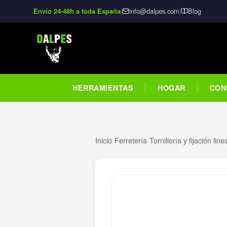
|
info@dalpes.com
|
Blog
Envío 24-48h a toda España
HERRAMIENTAS
HOGAR
CON
Inicio
›
Ferretería
›
Tornillería y fijación line