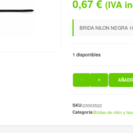
0,67
€
(IVA i
BRIDA NILON NEGRA 10
1 disponibles
AÑADI
-
+
BRIDA
NILON
NEGRA
SKU:
100
23003522
Categoría:
Bridas de nilón y tac
UDS
2,5
cantidad