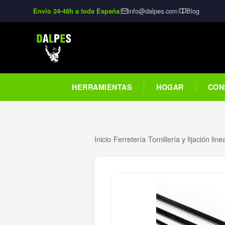
|
info@dalpes.com
|
Blog
Envío 24-48h a toda España
HERRAMIENTAS
HOGAR
CON
Inicio
›
Ferretería
›
Tornillería y fijación line