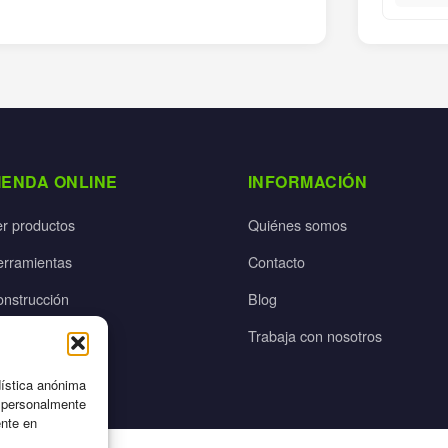
IENDA ONLINE
INFORMACIÓN
er productos
Quiénes somos
erramientas
Contacto
onstrucción
Blog
rdín
Trabaja con nosotros
ectricidad
dística anónima
n personalmente
ente en