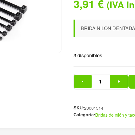
3,91
€
(IVA i
BRIDA NILON DENTADA
3 disponibles
-
+
BRIDA
NILON
DENTADA
NG
SKU:
23001314
Categoría:
Bridas de nilón y tac
7.6X370
cantidad