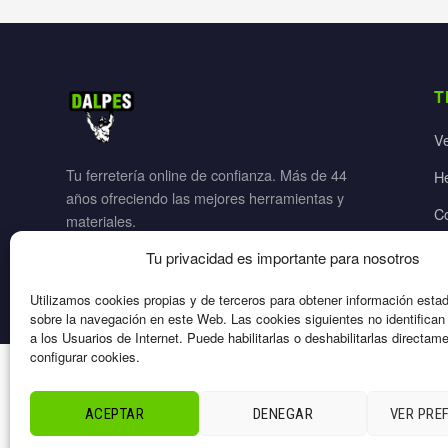
T
V
Tu ferretería online de confianza. Más de 44
H
años ofreciendo las mejores herramientas y
C
materiales.
Ja
Tu privacidad es importante para nosotros
El
Utilizamos cookies propias y de terceros para obtener información esta
sobre la navegación en este Web. Las cookies siguientes no identifica
a los Usuarios de Internet. Puede habilitarlas o deshabilitarlas directam
configurar cookies.
© 2026 Dalpes – Todos los derechos reservados
ACEPTAR
DENEGAR
VER PRE