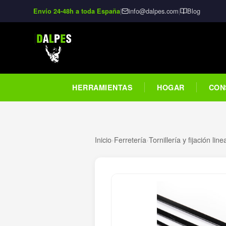
|
info@dalpes.com
|
Blog
Envío 24-48h a toda España
HERRAMIENTAS
HOGAR
CON
Inicio
›
Ferretería
›
Tornillería y fijación line