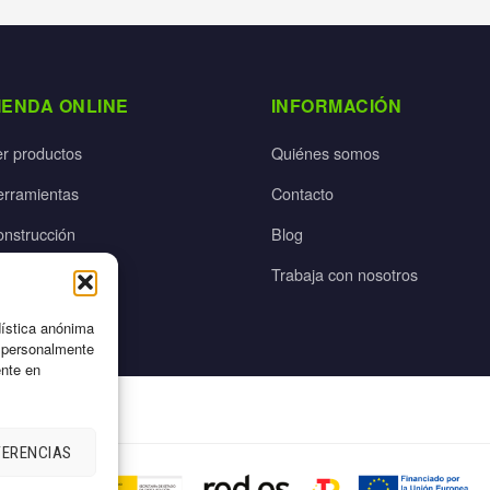
IENDA ONLINE
INFORMACIÓN
er productos
Quiénes somos
erramientas
Contacto
onstrucción
Blog
rdín
Trabaja con nosotros
ectricidad
dística anónima
n personalmente
ente en
FERENCIAS