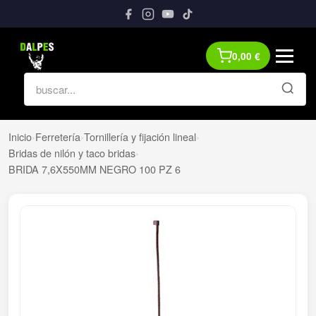
0,00
€
Inicio
›
Ferretería
›
Tornillería y fijación lineal
›
Bridas de nilón y taco bridas
›
BRIDA 7,6X550MM NEGRO 100 PZ 6