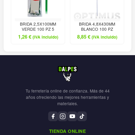
BRIDA 2,5X100MM
BRIDA 4,8X430MM
VERDE 100 PZ 5
BLANCO 100 PZ
1,26
€
8,85
€
(IVA incluido)
(IVA incluido)
Tu ferretería online de confianza. Más de 44
años ofreciendo las mejores herramientas y
materiales.
TIENDA ONLINE