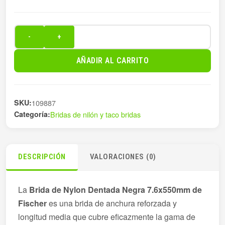
-
+
BRIDA
7,6X550MM
AÑADIR AL CARRITO
NEGRO
100
PZ
SKU:
109887
6
Categoría:
Bridas de nilón y taco bridas
cantidad
DESCRIPCIÓN
VALORACIONES (0)
La
Brida de Nylon Dentada Negra 7.6x550mm de
Fischer
es una brida de anchura reforzada y
longitud media que cubre eficazmente la gama de