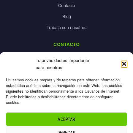
Contacto
Blog
Trabaja con nosotros
CONTACTO
dalpes@dalpes.com
Tu privacidad es importante
925 532 213
para nosotros
L-V: 8:00-14:00 / 16:00-20:00
Utilizamos cookies propias y de terceros para obtener información
estadística anónima sobre la navegación en este Web. Las cookies
siguientes no identifican personalmente a los Usuarios de Internet.
Puede habilitarlas o deshabilitarlas directamente en configurar
cookies.
Aviso Legal
Privacidad
ACEPTAR
Cookies
Términos
DENEGAR