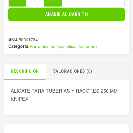
ALICATE
PICO
AÑADIR AL CARRITO
DE
LORO
250
SKU:
50001784
MM-
Categoría:
Herramientas específicas fontanero
81
cantidad
DESCRIPCIÓN
VALORACIONES (0)
ALICATE PARA TUBERIAS Y RACORES 250 MM
KNIPEX