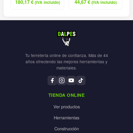
180,17
€
44,67
€
(IVA incluido)
(IVA incluido)
Tu ferretería online de confianza. Más de 44
años ofreciendo las mejores herramientas y
materiales.
TIENDA ONLINE
Ver productos
Herramientas
Construcción