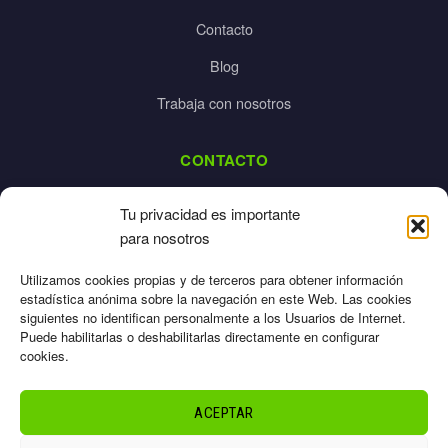
Contacto
Blog
Trabaja con nosotros
CONTACTO
dalpes@dalpes.com
Tu privacidad es importante
925 532 213
para nosotros
L-V: 8:00-14:00 / 16:00-20:00
Utilizamos cookies propias y de terceros para obtener información
estadística anónima sobre la navegación en este Web. Las cookies
siguientes no identifican personalmente a los Usuarios de Internet.
Puede habilitarlas o deshabilitarlas directamente en configurar
cookies.
Aviso Legal
Privacidad
ACEPTAR
Cookies
Términos