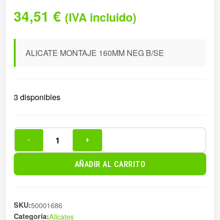
34,51
€
(IVA incluido)
ALICATE MONTAJE 160MM NEG B/SE
3 disponibles
-
+
ALICATE
MONTAJE
AÑADIR AL CARRITO
160MM
NEG
B/SE
SKU:
50001686
cantidad
Categoría:
Alicates