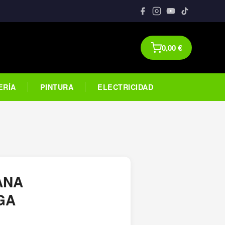
0,00
€
ERÍA
PINTURA
ELECTRICIDAD
ANA
GA