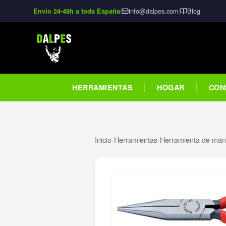
|
info@dalpes.com
|
Blog
Envío 24-48h a toda España
HERRAMIENTAS
HOGAR
CON
Inicio
›
Herramientas
›
Herramienta de man