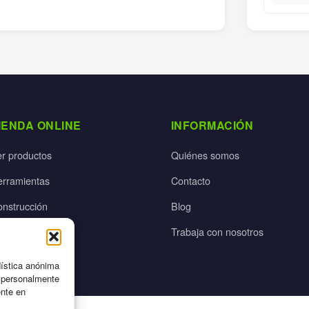
IENDA ONLINE
INFORMACIÓN
er productos
Quiénes somos
erramientas
Contacto
onstrucción
Blog
rdín
Trabaja con nosotros
ectricidad
dística anónima
n personalmente
ente en