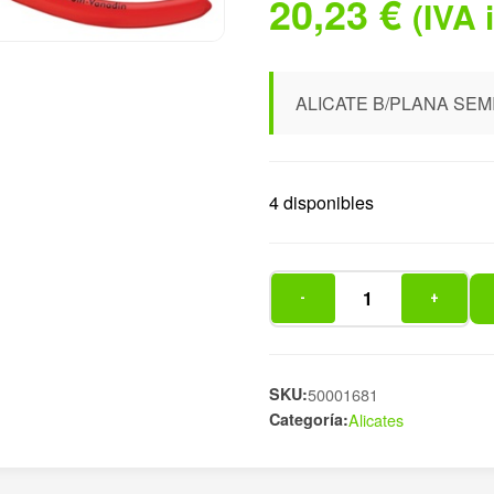
20,23
€
(IVA 
ALICATE B/PLANA SE
4 disponibles
-
+
ALICATE
B/PLANA
SEMIRED.LARGA
cantidad
SKU:
50001681
Categoría:
Alicates