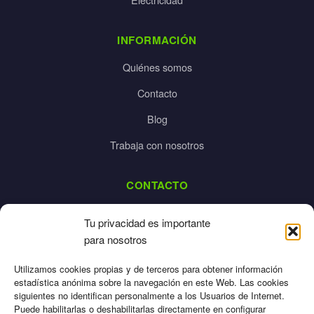
INFORMACIÓN
Quiénes somos
Contacto
Blog
Trabaja con nosotros
CONTACTO
dalpes@dalpes.com
Tu privacidad es importante
925 532 213
para nosotros
L-V: 8:00-14:00 / 16:00-20:00
Utilizamos cookies propias y de terceros para obtener información
estadística anónima sobre la navegación en este Web. Las cookies
siguientes no identifican personalmente a los Usuarios de Internet.
Puede habilitarlas o deshabilitarlas directamente en configurar