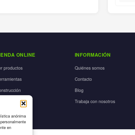
IENDA ONLINE
INFORMACIÓN
er productos
Quiénes somos
erramientas
Contacto
onstrucción
Blog
rdín
Trabaja con nosotros
ectricidad
dística anónima
n personalmente
ente en