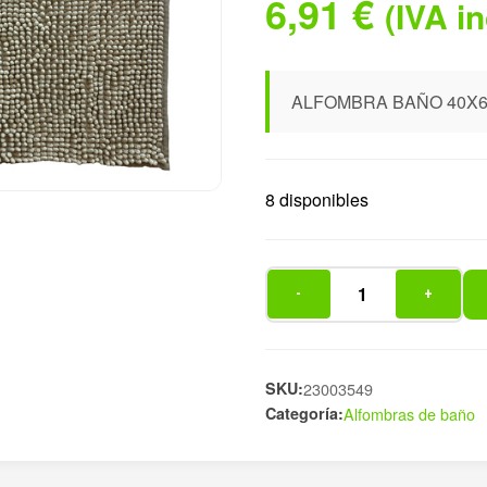
6,91
€
(IVA i
ALFOMBRA BAÑO 40X6
8 disponibles
-
+
ALFOMBRA
BAÑO
40X60
CM
SKU:
23003549
Categoría:
Alfombras de baño
BEIGE
cantidad