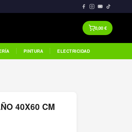
0,00
€
ERÍA
PINTURA
ELECTRICIDAD
E
ÑO 40X60 CM