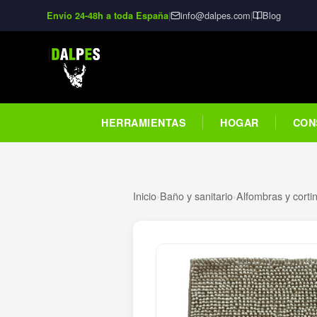
|
info@dalpes.com
|
Blog
Envío 24-48h a toda España
HERRAMIENTAS
HOGAR
CON
Inicio
›
Baño y sanitario
›
Alfombras y corti