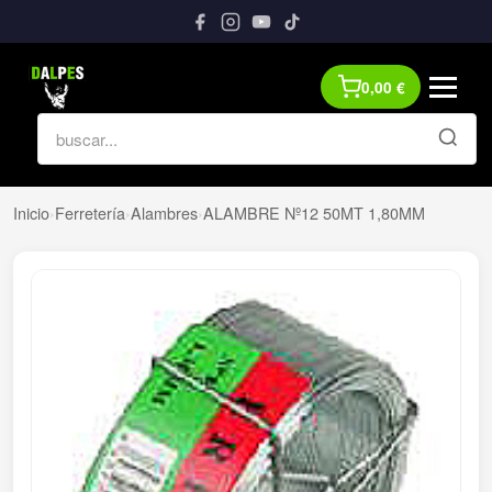
0,00
€
Inicio
›
Ferretería
›
Alambres
›
ALAMBRE Nº12 50MT 1,80MM