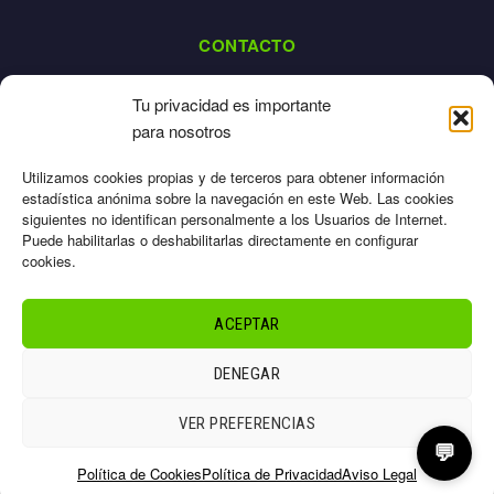
CONTACTO
dalpes@dalpes.com
Tu privacidad es importante
925 532 213
para nosotros
L-V: 8:00-14:00 / 16:00-20:00
Utilizamos cookies propias y de terceros para obtener información
estadística anónima sobre la navegación en este Web. Las cookies
siguientes no identifican personalmente a los Usuarios de Internet.
Puede habilitarlas o deshabilitarlas directamente en configurar
cookies.
Aviso Legal
Privacidad
ACEPTAR
Cookies
Términos
DENEGAR
Sitemap
© 2026 Dalpes – Todos los derechos reservados
VER PREFERENCIAS
💬
Política de Cookies
Política de Privacidad
Aviso Legal