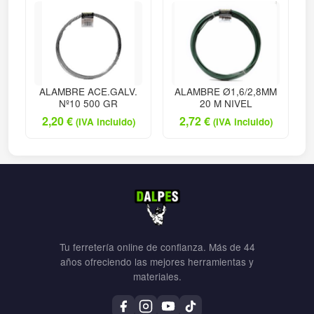
ALAMBRE ACE.GALV.
ALAMBRE Ø1,6/2,8MM
Nº10 500 GR
20 M NIVEL
2,20
€
2,72
€
(IVA incluido)
(IVA incluido)
Tu ferretería online de confianza. Más de 44
años ofreciendo las mejores herramientas y
materiales.